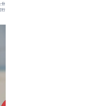
を分
実行