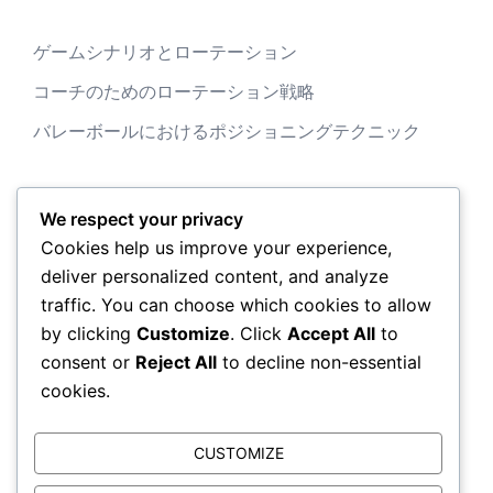
ゲームシナリオとローテーション
コーチのためのローテーション戦略
バレーボールにおけるポジショニングテクニック
We respect your privacy
アーカイブ
Cookies help us improve your experience,
deliver personalized content, and analyze
February 2026
traffic. You can choose which cookies to allow
by clicking
Customize
. Click
Accept All
to
January 2026
consent or
Reject All
to decline non-essential
cookies.
CUSTOMIZE